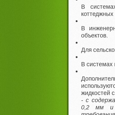
В система
коттеджных 
В инженер
объектов.
Для сельско
В системах
Дополнит
использую
жидкостей 
- с содерж
0,2 мм и
требования 