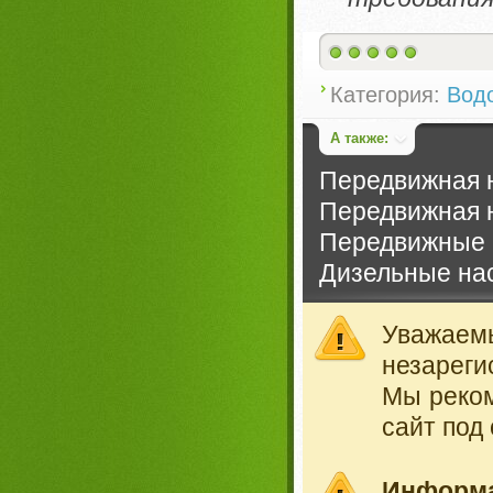
Категория:
Вод
А также:
Передвижная н
Передвижная 
Передвижные 
Дизельные на
Уважае
незареги
Мы реко
сайт под
Информ