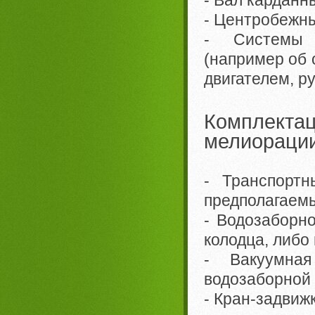
- Центробежны
- Системы а
(например об 
двигателем, ру
Комплект
мелиорации
- Транспортн
предполагаемы
- Водозаборн
колодца, либо
- Вакуумна
водозаборной 
- Кран-задвиж