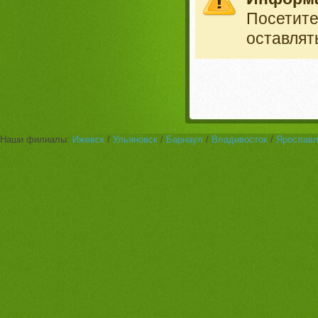
Посетит
оставлят
Наши филиалы:
Ижевск
/
Ульяновск
/
Барнаул
/
Владивосток
/
Ярослав