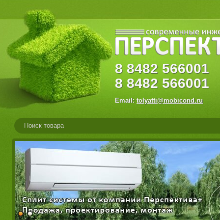
8
8482
56600
8
8482
566001
Email:
tolyatti@mobicond.ru