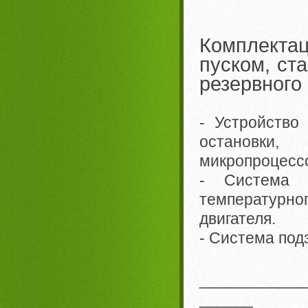
Комплекта
пуском, ст
резервного
- Устройство
остановки,
микропроцес
- Система э
температурно
двигателя.
- Система под
____________
______