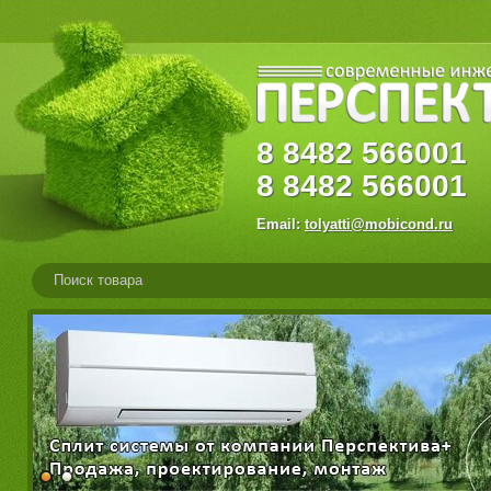
8
8482
56600
8
8482
566001
Email:
tolyatti@mobicond.ru