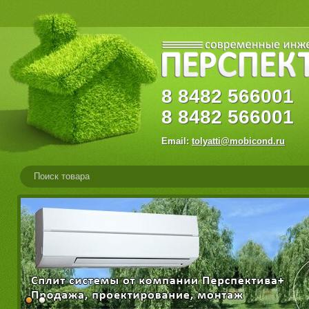
8
8482
56600
8
8482
566001
Email:
tolyatti@mobicond.ru