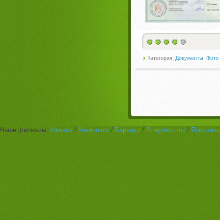
Категория:
Документы
,
Фото
Наши филиалы:
Ижевск
/
Ульяновск
/
Барнаул
/
Владивосток
/
Ярослав