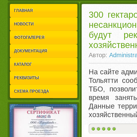
1
2
ГЛАВНАЯ
300 гектар
несанкцио
НОВОСТИ
будут ре
ФОТОГАЛЕРЕЯ
хозяйствен
ДОКУМЕНТАЦИЯ
Автор:
Administra
КАТАЛОГ
На сайте адми
РЕКВИЗИТЫ
Тольятти соо
ТБО, позволи
СХЕМА ПРОЕЗДА
время занят
Данные терри
хозяйственный