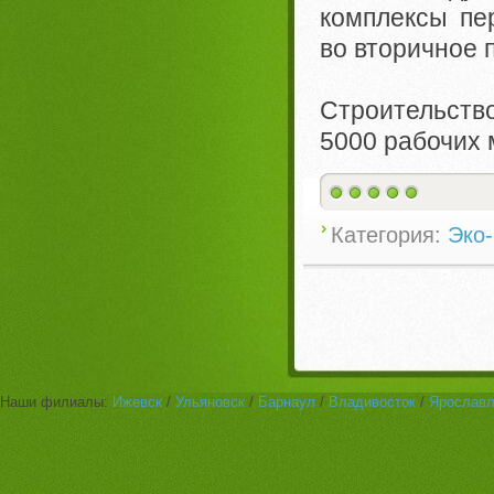
комплексы пер
во вторичное 
Строительств
5000 рабочих 
Категория:
Эко-
Наши филиалы:
Ижевск
/
Ульяновск
/
Барнаул
/
Владивосток
/
Ярослав