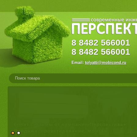
8
8482
56600
8
8482
566001
Email:
tolyatti@mobicond.ru