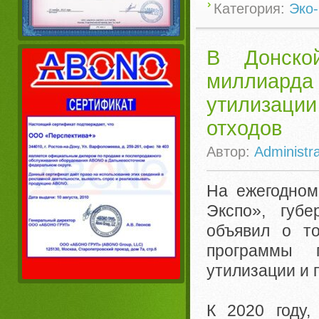
Категория:
Эко-
В Донско
миллиарда 
утилизаци
отходов
Автор:
Administra
На ежегодном
Экспо», губ
объявил о то
программы 
утилизации и 
К 2020 году,