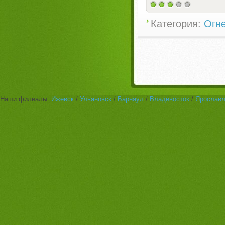
Категория:
Огн
Наши филиалы:
Ижевск
/
Ульяновск
/
Барнаул
/
Владивосток
/
Ярослав