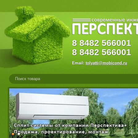
8
8482
56600
8
8482
566001
Email:
tolyatti@mobicond.ru