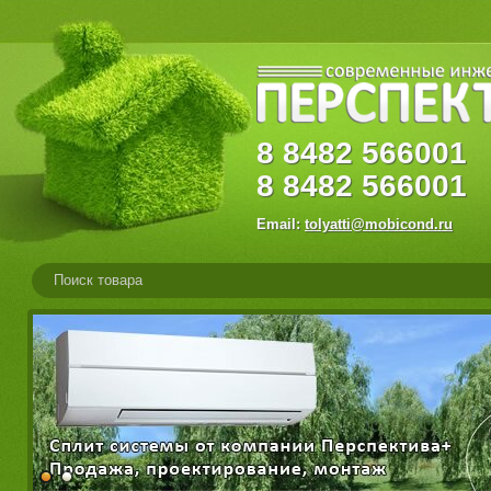
8
8482
56600
8
8482
566001
Email:
tolyatti@mobicond.ru