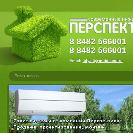
8
8482
56600
8
8482
566001
Email:
tolyatti@mobicond.ru