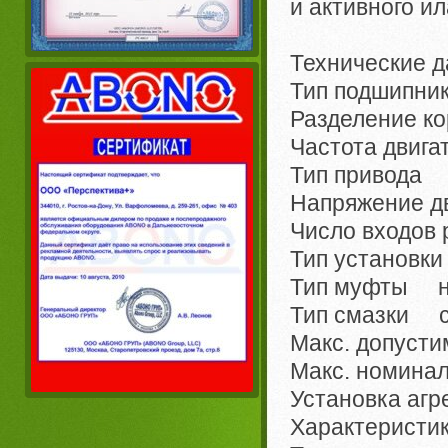
и активного ил
Технические д
Тип подшипни
Разделение к
Частота двига
Тип привода 
Напряжение д
Число входов
Тип установк
Тип муфты н
Тип смазки с
Макс. допуст
Макс. номина
Установка агр
Характеристи