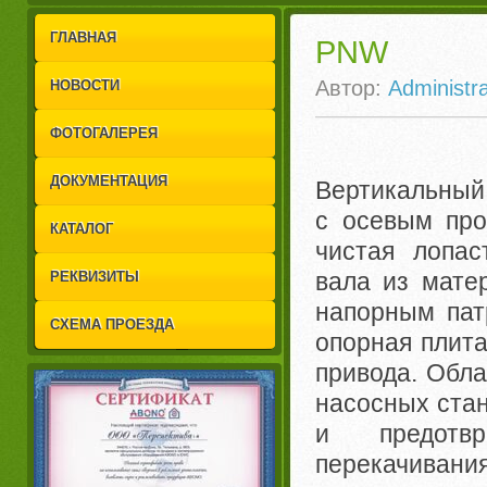
1
2
ГЛАВНАЯ
PNW
Автор:
Administra
НОВОСТИ
ФОТОГАЛЕРЕЯ
ДОКУМЕНТАЦИЯ
Вертикальный 
с осевым про
КАТАЛОГ
чистая лопас
вала из мате
РЕКВИЗИТЫ
напорным пат
СХЕМА ПРОЕЗДА
опорная плит
привода. Обла
насосных стан
и предотв
перекачивания