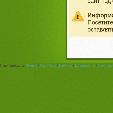
сайт под
Информ
Посетит
оставлят
Наши филиалы:
Ижевск
/
Ульяновск
/
Барнаул
/
Владивосток
/
Ярослав