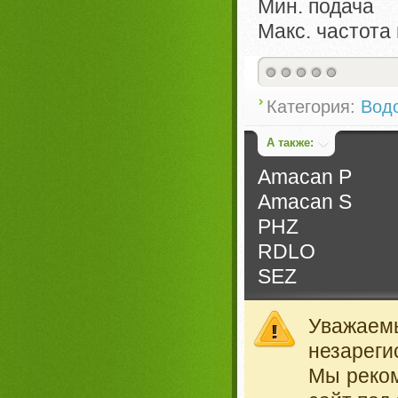
Мин. подача
Макс. частот
Категория:
Вод
А также:
Amacan P
Amacan S
PHZ
RDLO
SEZ
Уважае
незареги
Мы реко