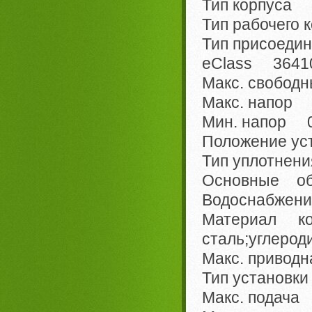
Тип корпуса 
Тип рабочего
Тип присоед
eClass 36410
Макс. свобод
Макс. напор 
Мин. напор 0
Положение ус
Тип уплотнен
Основные 
Водоснабжени
Материал 
сталь;углерод
Макс. привод
Тип установк
Макс. подача