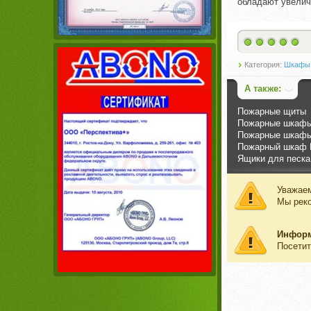
обладают увелич
Категория:
Шкафы,
А также:
Пожарные щиты
Пожарные шкафы
Пожарные шкафы
Пожарный шкаф 
Ящики для песка
Уважаем
Мы рек
Инфор
Посетит