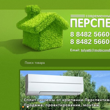
8
8482
56
8
8482
5660
Email:
tolyatti@mobicond