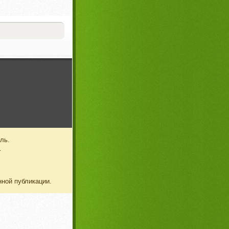
ль.
.
нной публикации.