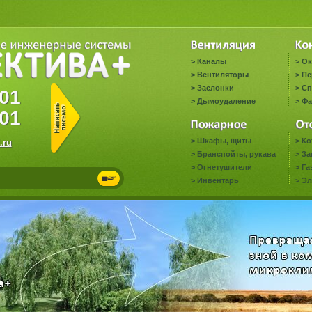
>
Каналы
>
Ок
>
Вентиляторы
>
Пе
>
Заслонки
>
Сп
6001
>
Дымоудаление
>
Фа
01
>
Шкафы, щиты
>
Ко
.ru
>
Бранспойты, рукава
>
За
>
Огнетушители
>
Га
>
Инвентарь
>
Эл