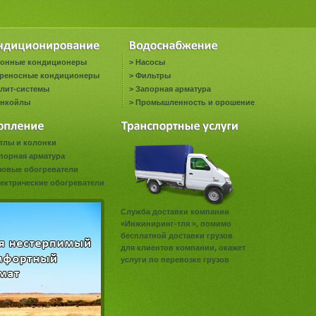
онные кондиционеры
>
Насосы
реносные кондиционеры
>
Фильтры
лит-системы
>
Запорная арматура
нкойлы
>
Промышленность и орошение
тлы и колонки
порная арматура
зовые обогреватели
ектрические обогреватели
Служба доставки компании
«Инжиниринг-тля », помимо
бесплатной доставки грузов
для клиентов компании, окажет
услуги по перевозке грузов